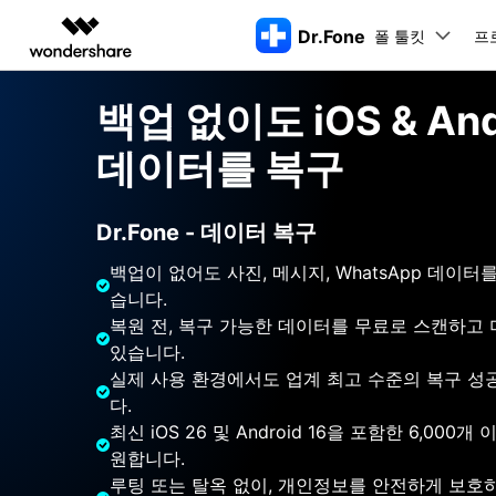
Dr.Fone
폴 툴킷
주요 제
프
AIGC 크리에이티비티
개요
솔루션
백업 없이도 iOS & And
동영상 크리에이티비티
마인드맵 및 다이어그
PDF 솔루션
엔터프라이즈
특징
데스크탑
모바일
특징
데이터를 복구
닥터폰 하이라이트 살펴보기
Filmora
EdrawMax
PDFelement
교육
더 스마트한 모바일 솔루션을 위한 하나의 허브에서 엄선된 주제,
쉽고 재미있는 영상 편집
순서도 프로그램
화면 
Dr.Fone Basic
Dr.Fone - 데이터 복구
파트너
UniConverter
EdrawMind
Dr.Fone Win버전
Dr
iOS 
올인원 미디어 툴박스
마인드맵 프로그램
아이폰 잠금 해제용
iOS
다운로드 센터
모든 핸드폰 문제를 해결하는 올인원
삭제
백업이 없어도 사진, 메시지, WhatsApp 데이터
폴 툴킷 보기 >
제휴
툴킷
터 
DemoCreator
아이폰 화면 잠금 해제
iOS 
공식 설치 파일 및 최신 버전 업데이
습니다.
강력한 화면 녹화
Apple ID 제거
iOS 
트를 제공합니다.
시스팀
복원 전, 복구 가능한 데이터를 무료로 스캔하고
무료 체험하기
Media.io
화면 시간 암호 우회
iOS 
있습니다.
iOS 
AI 동영상, 이미지, 음악 생성기
바이패스 활성화 잠금
아이폰
실제 사용 환경에서도 업계 최고 수준의 복구 성
아이폰 캐리어 잠금 해제
아이폰
다.
iTun
최신 iOS 26 및 Android 16을 포함한 6,000
Dr.Fone macOS버전
Dr
원합니다.
모든 핸드폰 문제를 해결하는 올인원
iP
iTune
리소스 허브
툴킷
핸드폰 스위처
루팅 또는 탈옥 없이, 개인정보를 안전하게 보호
데이터