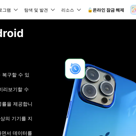
뉴스룸
플랜 및 가격
품
로그램
비즈니스
탐색 및 발견
회사 소개
리소스
🔓️온라인 잠금 해제
유틸리
회사 소개
roid
원더쉐어의 스토리
램 제품
마인드맵 및 다이어그램
PDF 제품
동영상 크리에이
유틸리티
온라인
채용 정보
사용 가이드
EdrawMind
PDFelement
Filmora
Recover
 꼭 알아야 할 기능, 기간 한정 혜택 등을 제공합니다.
PDF 제작 및 편집
데이터 
잠금 해제
데이터 복구
문의하기
EdrawMax
UniConverter
Dr.Fone 온라인 잠금 해
사용자 가이드 & FAQ
도큐먼트 클라우드
Repairi
.Fone Android용
잠금 해제
Android 잠금 해제
FRP 잠금 우회
iOS 데이터 복구
A
클라우드 기반 파일 관리
손상된 동
 수정용
Android 수정용
Dr.Fone의 모든 기능을 단계별로 안내합니다.
되었거나 손실된 Android 데이
온라인 삼성 FRP 잠금 우회
를 복구할 수 있
DemoCreator
복구
26 업데이트 가이드
PDFelement Online
삼성 화면 잠금 해제
Dr.Fone
무료 온라인 PDF 도구
모바일 기
동영상 가이드
18/26 문제 수정
FRP 잠금 우회
 복원
비밀번호 관리
 미리보기할 수
무료 체험하기
간단한 영상으로 Dr.Fone 사용법을 확인하세요.
26 다운그레이드
HiPDF
Android 루팅 도구
FamiSa
Dr.Fone Air
시스팀 복원
Android 시스팀 복원
iOS 비밀번호 관리
무료 올인원 온라인 PDF 도구
자녀 보호
 메모 잠금 활용
Android 네트워크 잠금 해
공률을 제공합니
기술 사양
온라인 화면 미러링 및 파일 
 비밀번호 초기화
Android 검은 화면 수정
시스템 요구 사항 및 지원 기기 정보를 확인하세요.
모든 제품 알아보기
es 복원
데이터 지우기
개 이상의 기기를 지
.Fone iOS용
무료 기능 체험
온라인 HEIC 컨버터
hone 저장 및 차단 앱 청소
s 오류 수정
iOS 데이터 지우기
하면서 데이터를
 백업 및 복원
비즈니스 및 캠페인
무료 기능과 초기 설정 방법을 확인해 보세요.