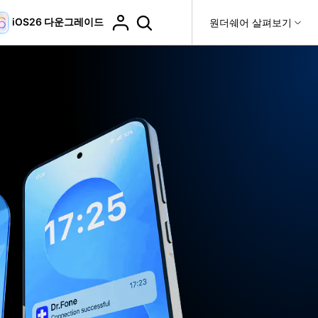
iOS26 다운그레이드
도움말 센터
원더쉐어 살펴보기
티
원더쉐어 소개
티비티
 제품
유틸리티
비즈니스
더 보기
사용 방법은 무엇입니까?
고객 지원
it
Dr.Fone
제휴
복구
WhatsApp 전송
Recoverit
제
회사 소개
DocPassRemover
도움말 센터
t
사용 가이드
ndroid 데이터 복구
WhatsApp 백업 & 전송
영상, 사진 등 복구
자주 묻는 질문, 문제 해결 및 일반적인 해결 방법을 제
PDF 잠금 해제 & 제한 제거
뉴스룸
비디오 튜토리얼
공합니다.
기 관리
플랜 및 가격
핸드폰 전송
다운로드 센터>
최신 버전으로 업그레이드
fe
iCloud 활성화 잠금 해제
핸드폰간 전송
 앱
도움말 센터
Dr.Fone 13의 새로운 기능과 혜택을 확인하세요.
제
액세스
iCloud 잠금 & 음소거 카메라 우회
기업 및 단체 라이선스
가상 위치
팀 및 기업을 위한 라이선스와 우선 지원 서비스를 제공
고객 지원 센터
합니다.
Android 데이터 지우기
iOS & Android 위치 변경