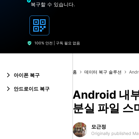
복구할 수 있습니다.
삼성 데이터 전송
3,000개 이상의 사용 가이드, 전문
iClo
무료 체험하기
가 팁 및 최신 모바일 소식을 확인하
아이폰 데이터 전송
아이폰
세요.
Mac 용 삼성 파일 전송
What
샤오미 데이터 전송
구글 드
온라인 무료 체험하기
카카오톡 데이터 전송
세계 
100% 안전 | 구독 필요 없음
온라인 무료 체험하기
온라인으로 바로 시작
홈
데이터 복구 솔루션
And
아이폰 복구
온라인 무료 체험하기
안드로이드 복구
Android 
분실 파일 스
모근정
Originally published M