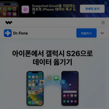
Dr.Fone
주요 제품
체험하기
AIGC 크리에이티비티
폴 툴킷
비즈니스
유틸리티
개요
특징
프로그램
회사 소개
솔루션
Dr.Fone Basic
데스크탑
뉴스룸
탐색 및 발견
폴 툴킷 보기 >
모바일
닥터폰 하이라이트 살펴보기
플랜 및 가격
리소스
사용 방법은 무엇입니까?
온라인
도움말 센터
🔓️온라인 잠금 해제
고객 지원 센터
다운로드 센터
더 보기
iOS26 다운그레이드
공식 설치 파일 및 최신 버전 업데이트를 제공