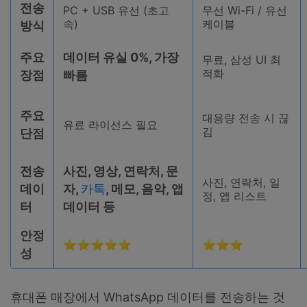
전송
PC + USB 유선 (초고
무선 Wi-Fi / 유선
속)
케이블
방식
주요
데이터 유실 0%, 가장
무료, 삼성 UI 최
적화
장점
빠름
주요
대용량 전송 시 끊
유료 라이선스 필요
김
단점
전송
사진, 영상, 연락처, 문
사진, 연락처, 일
데이
자,
카톡
, 메모, 음악, 앱
정, 앱 리스트
터
데이터 등
안정
⭐⭐⭐⭐⭐
⭐⭐⭐
성
휴대폰 매장에서 WhatsApp 데이터를 전송하는 것