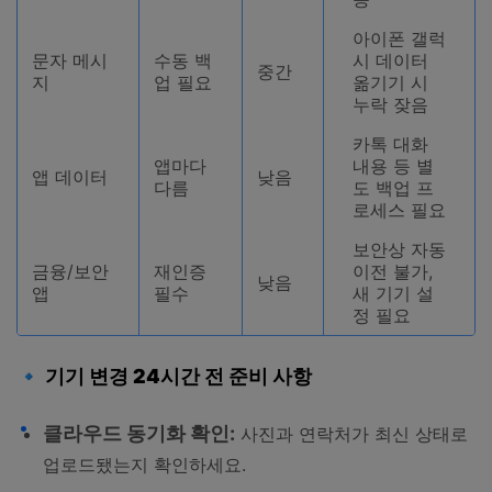
아이폰 갤럭
문자 메시
수동 백
시 데이터
중간
지
업 필요
옮기기 시
누락 잦음
카톡 대화
앱마다
내용 등 별
앱 데이터
낮음
다름
도 백업 프
로세스 필요
보안상 자동
금융/보안
재인증
이전 불가,
낮음
앱
필수
새 기기 설
정 필요
🔹 기기 변경 24시간 전 준비 사항
클라우드 동기화 확인:
사진과 연락처가 최신 상태로
업로드됐는지 확인하세요.