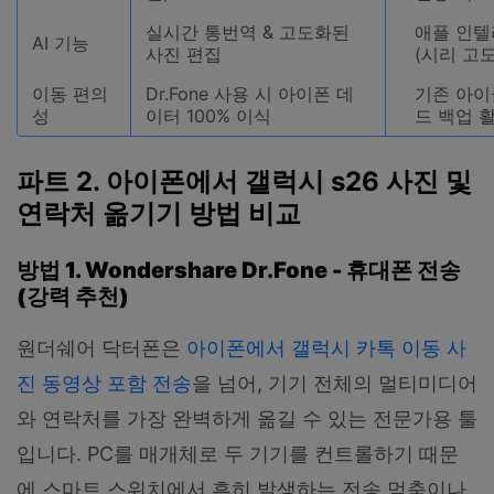
실시간 통번역 & 고도화된
애플 인
AI 기능
사진 편집
(시리 고
이동 편의
Dr.Fone 사용 시 아이폰 데
기존 아
성
이터 100% 이식
드 백업 
파트 2. 아이폰에서 갤럭시 s26 사진 및
연락처 옮기기 방법 비교
방법 1. Wondershare Dr.Fone - 휴대폰 전송
(강력 추천)
원더쉐어 닥터폰은
아이폰에서 갤럭시 카톡 이동 사
진 동영상 포함 전송
을 넘어, 기기 전체의 멀티미디어
와 연락처를 가장 완벽하게 옮길 수 있는 전문가용 툴
입니다. PC를 매개체로 두 기기를 컨트롤하기 때문
에 스마트 스위치에서 흔히 발생하는 전송 멈춤이나