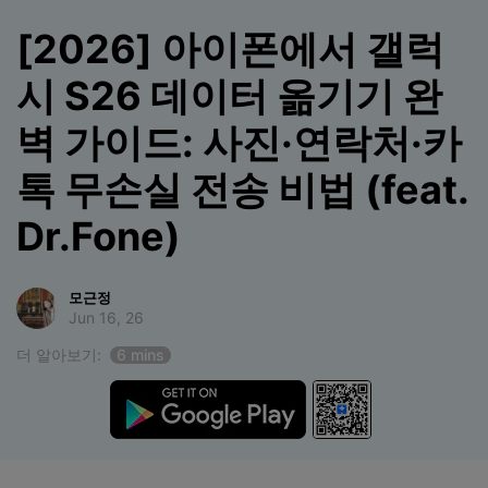
합니다.
[2026] 아이폰에서 갤럭
무료 다운로드
로그인
시 S26 데이터 옮기기 완
벽 가이드: 사진·연락처·카
리소스 허브
검색하기
3,000개 이상의 사용 가이드, 전문가 팁 및 최
신 모바일 소식을 확인하세요.
톡 무손실 전송 비법 (feat.
Dr.Fone)
사용 가이드
고객 지원
모근정
Jun 16, 26
더 알아보기:
6 mins