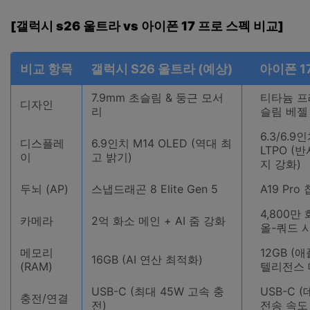
[갤럭시 s26 울트라 vs 아이폰 17 프로 스펙 비교]
비교 항목
갤럭시 S26 울트라 (예상)
아이폰 1
7.9mm 초슬림 & 둥근 모서
티타늄 프
디자인
리
슬림 베젤
6.3/6.9
디스플레
6.9인치 M14 OLED (역대 최
LTPO (반
이
고 밝기)
지 강화)
두뇌 (AP)
스냅드래곤 8 Elite Gen 5
A19 Pro
4,800만
카메라
2억 화소 메인 + AI 줌 강화
올-쿼드 
메모리
12GB (애
16GB (AI 연산 최적화)
(RAM)
텔리전스 
USB-C (최대 45W 고속 충
USB-C 
충전/연결
전)
전송 속도