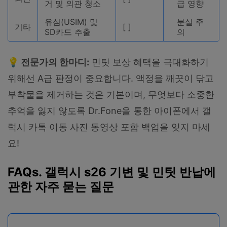
거 및 외관 청소
급 영향
유심(USIM) 및
분실 주
기타
[ ]
SD카드 추출
의
💡 전문가의 한마디:
민팃 보상 혜택을 극대화하기
위해선 A급 판정이 중요합니다. 액정을 깨끗이 닦고
부착물을 제거하는 것은 기본이며, 무엇보다 소중한
추억을 잃지 않도록 Dr.Fone을 통한 아이폰에서 갤
럭시 카톡 이동 사진 동영상 포함 백업을 잊지 마세
요!
FAQs. 갤럭시 s26 기변 및 민팃 반납에
관한 자주 묻는 질문