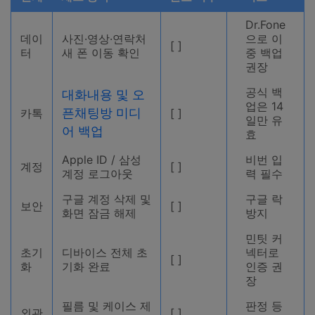
Dr.Fone
데이
사진·영상·연락처
으로 이
[ ]
터
새 폰 이동 확인
중 백업
권장
공식 백
대화내용 및 오
업은 14
픈채팅방 미디
카톡
[ ]
일만 유
어 백업
효
Apple ID / 삼성
비번 입
계정
[ ]
계정 로그아웃
력 필수
구글 계정 삭제 및
구글 락
보안
[ ]
화면 잠금 해제
방지
민팃 커
초기
디바이스 전체 초
넥터로
[ ]
화
기화 완료
인증 권
장
필름 및 케이스 제
판정 등
외관
[ ]