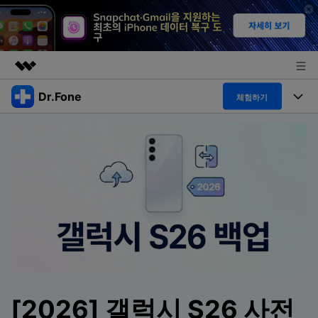
Dr.Fone
주요 제품
체험하기
AIGC 크리에이티비티
폴 툴킷
비즈니스
유틸리티
개요
특징
프로그램
회사 소개
솔루션
Dr.Fone Basic
데스크탑
뉴스룸
탐색 및 발견
폴 툴킷 보기 >
모바일
닥터폰 하이라이트 살펴보기
플랜 및 가격
리소스
사용 방법은 무엇입니까?
온라인
도움말 센터
🔓️온라인 잠금 해제
고객 지원 센터
다운로드 센터
[2026] 갤럭시 S26 사전
더 보기
iOS26 다운그레이드
공식 설치 파일 및 최신 버전 업데이트를 제공