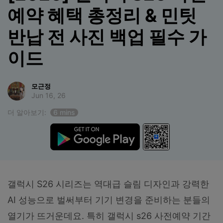
합니다.
예약 혜택 총정리 & 민팃
무료 다운로드
로그인
반납 전 사진 백업 필수 가
이드
리소스 허브
검색하기
3,000개 이상의 사용 가이드, 전문가 팁 및 최
신 모바일 소식을 확인하세요.
모근정
Jun 16, 26
사용 가이드
더 알아보기:
6 mins
고객 지원
갤럭시 S26 시리즈는 역대급 슬림 디자인과 강력한
AI 성능으로 벌써부터 기기 변경을 준비하는 분들의
열기가 뜨거운데요. 특히 갤럭시 s26 사전예약 기간