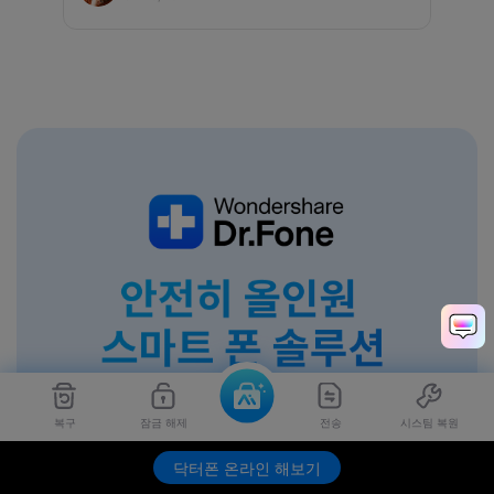
복구
잠금 해제
전송
시스팀 복원
닥터폰 온라인 해보기