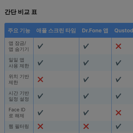
간단 비교 표
주요 기능
애플 스크린 타임
Dr.Fone 앱
Qustod
앱 잠금/
✔
✔
❌
앱 숨기기
일일 앱
✔
✔
✔
사용 제한
위치 기반
❌
✔
✔
제한
시간 기반
✔
✔
✔
일정 설정
Face ID
✔
✔
❌
로 해제
웹 필터링
❌
❌
✔