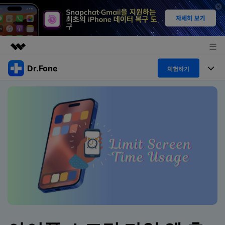
Dr.Fone
주요 제품
체험하기
AIGC 크리에이티비티
폴 툴킷
비즈니스
유틸리티
개요
특징
프로그램
회사 소개
솔루션
Dr.Fone Basic
데스크탑
뉴스룸
탐색 및 발견
폴 툴킷 보기 >
모바일
닥터폰 하이라이트 살펴보기
플랜 및 가격
리소스
사용 방법은 무엇입니까?
온라인
도움말 센터
🔓️온라인 잠금 해제
고객 지원 센터
다운로드 센터
더 보기
iOS26 다운그레이드
공식 설치 파일 및 최신 버전 업데이트를 제공