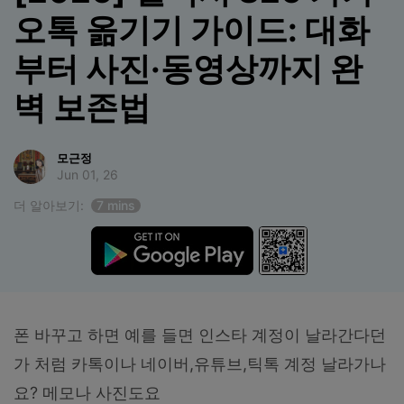
합니다.
오톡 옮기기 가이드: 대화
무료 다운로드
로그인
부터 사진·동영상까지 완
벽 보존법
리소스 허브
검색하기
3,000개 이상의 사용 가이드, 전문가 팁 및 최
신 모바일 소식을 확인하세요.
모근정
Jun 01, 26
사용 가이드
더 알아보기:
7 mins
고객 지원
폰 바꾸고 하면 예를 들면 인스타 계정이 날라간다던
가 처럼 카톡이나 네이버,유튜브,틱톡 계정 날라가나
요? 메모나 사진도요