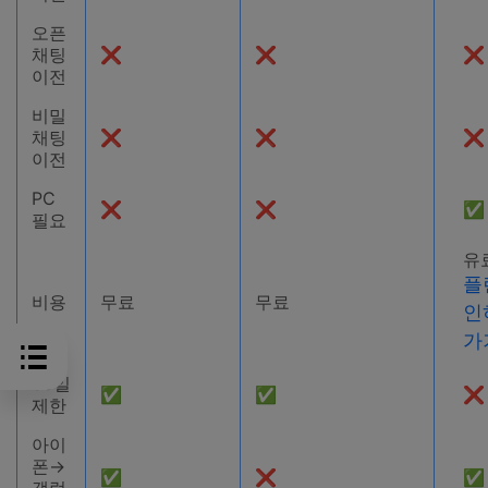
오픈
채팅
❌
❌
❌
이전
비밀
채팅
❌
❌
❌
이전
PC
❌
❌
✅
필요
유
플
비용
무료
무료
인
가
30일
✅
✅
❌
제한
아이
폰→
✅
❌
✅
갤럭