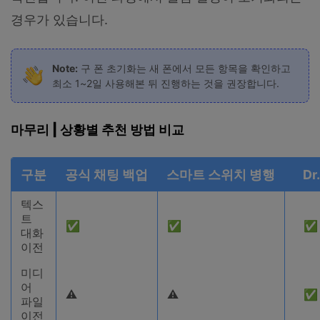
경우가 있습니다.
Note:
구 폰 초기화는 새 폰에서 모든 항목을 확인하고
최소 1~2일 사용해본 뒤 진행하는 것을 권장합니다.
마무리 | 상황별 추천 방법 비교
구분
공식 채팅 백업
스마트 스위치 병행
Dr
텍스
트
✅
✅
✅
대화
이전
미디
어
⚠️
⚠️
✅
파일
이전