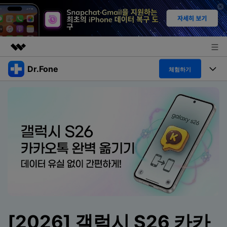
Dr.Fone
주요 제품
체험하기
AIGC 크리에이티비티
폴 툴킷
비즈니스
유틸리티
개요
특징
프로그램
회사 소개
솔루션
Dr.Fone Basic
데스크탑
뉴스룸
탐색 및 발견
폴 툴킷 보기 >
모바일
닥터폰 하이라이트 살펴보기
플랜 및 가격
리소스
사용 방법은 무엇입니까?
온라인
도움말 센터
🔓️온라인 잠금 해제
고객 지원 센터
다운로드 센터
[2026] 갤럭시 S26 카카
더 보기
iOS26 다운그레이드
공식 설치 파일 및 최신 버전 업데이트를 제공