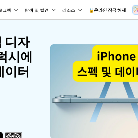
뉴스룸
플랜 및 가격
품
로그램
비즈니스
탐색 및 발견
회사 소개
리소스
🔓️온라인 잠금 해제
유틸리
회사 소개
림 디자
원더쉐어의 스토리
램 제품
마인드맵 및 다이어그램
PDF 제품
동영상 크리에이
유틸리티
온라인
채용 정보
사용 가이드
EdrawMind
PDFelement
Filmora
Recover
갤럭시에
 꼭 알아야 할 기능, 기간 한정 혜택 등을 제공합니다.
PDF 제작 및 편집
데이터 
잠금 해제
데이터 복구
문의하기
EdrawMax
UniConverter
Dr.Fone 온라인 잠금 해
사용자 가이드 & FAQ
도큐먼트 클라우드
Repairi
 데이터
.Fone Android용
잠금 해제
Android 잠금 해제
FRP 잠금 우회
iOS 데이터 복구
A
클라우드 기반 파일 관리
손상된 동
 수정용
Android 수정용
Dr.Fone의 모든 기능을 단계별로 안내합니다.
되었거나 손실된 Android 데이
온라인 삼성 FRP 잠금 우회
DemoCreator
복구
26 업데이트 가이드
PDFelement Online
삼성 화면 잠금 해제
Dr.Fone
무료 온라인 PDF 도구
모바일 기
동영상 가이드
18/26 문제 수정
FRP 잠금 우회
 복원
비밀번호 관리
무료 체험하기
간단한 영상으로 Dr.Fone 사용법을 확인하세요.
26 다운그레이드
HiPDF
Android 루팅 도구
FamiSa
Dr.Fone Air
시스팀 복원
Android 시스팀 복원
iOS 비밀번호 관리
무료 올인원 온라인 PDF 도구
자녀 보호
 메모 잠금 활용
Android 네트워크 잠금 해
기술 사양
온라인 화면 미러링 및 파일 
 비밀번호 초기화
Android 검은 화면 수정
시스템 요구 사항 및 지원 기기 정보를 확인하세요.
모든 제품 알아보기
es 복원
데이터 지우기
.Fone iOS용
무료 기능 체험
온라인 HEIC 컨버터
hone 저장 및 차단 앱 청소
s 오류 수정
iOS 데이터 지우기
 백업 및 복원
비즈니스 및 캠페인
무료 기능과 초기 설정 방법을 확인해 보세요.