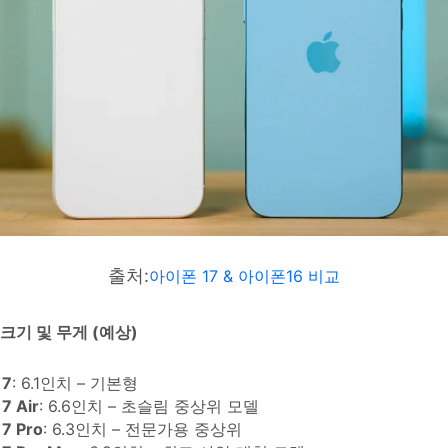
출처:
아이폰 17 & 아이폰16 비교
크기
및
무게
(
예상
)
17
: 6.1인치 – 기본형
7 Air
: 6.6인치 – 초슬림 중상위 모델
17 Pro
: 6.3인치 – 전문가용 중상위