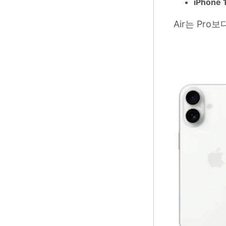
iPhone 
Air는 Pr