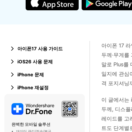
삼성 데이터 전송
3,000개 이상의 사용 가이드, 전문
iClo
무료 체험하기
가 팁 및 최신 모바일 소식을 확인하
아이폰 데이터 전송
아이폰
세요.
Mac 용 삼성 파일 전송
What
샤오미 데이터 전송
구글 드
온라인 무료 체험하기
카카오톡 데이터 전송
세계 
온라인 무료 체험하기
아이폰 17 
아이폰17 사용 가이드
두께·무게를 
온라인으로 바로 시작
iOS26 사용 문제
말로 Plus
일지에 관심이
iPhone 문제
온라인 무료 체험하기
격 포지셔닝
iPhone 재설정
이 글에서는 i
두께, 디스플
레이드를 고려
완벽한 모바일 솔루션
트도 단계별로
데이터 관리/전송/복구