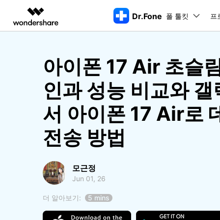
Dr.Fone
폴 툴킷
주요 제
프
AIGC 크리에이티비티
개요
솔루션
아이폰 17 Air 초슬
동영상 크리에이티비티
마인드맵 및 다이어그
PDF 솔루션
엔터프라이즈
특징
데스크탑
모바일
특징
닥터폰 하이라이트 살펴보기
Filmora
EdrawMax
PDFelement
교육
인과 성능 비교와 
더 스마트한 모바일 솔루션을 위한 하나의 허브에서 엄선된 주제,
쉽고 재미있는 영상 편집
순서도 프로그램
화면 
Dr.Fone Basic
파트너
UniConverter
EdrawMind
서 아이폰 17 Air로
Dr.Fone Win버전
Dr
iOS 
올인원 미디어 툴박스
마인드맵 프로그램
아이폰 잠금 해제용
iOS
다운로드 센터
모든 핸드폰 문제를 해결하는 올인원
삭제
폴 툴킷 보기 >
제휴
툴킷
터 
DemoCreator
아이폰 화면 잠금 해제
iOS 
전송 방법
공식 설치 파일 및 최신 버전 업데이
강력한 화면 녹화
Apple ID 제거
iOS 
트를 제공합니다.
시스팀
무료 체험하기
Media.io
화면 시간 암호 우회
iOS 
iOS 
AI 동영상, 이미지, 음악 생성기
바이패스 활성화 잠금
아이폰
모근정
아이폰 캐리어 잠금 해제
아이폰
Jun 01, 26
iTun
Dr.Fone macOS버전
Dr
더 알아보기:
5 mins
모든 핸드폰 문제를 해결하는 올인원
iP
iTune
리소스 허브
툴킷
핸드폰 스위처
데이터