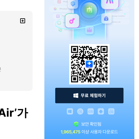
문
Air’가