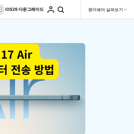
iOS26 다운그레이드
도움말 센터
원더쉐어 살펴보기
티
원더쉐어 소개
티비티
 제품
유틸리티
비즈니스
더 보기
사용 방법은 무엇입니까?
고객 지원
it
Dr.Fone
제휴
복구
WhatsApp 전송
Recoverit
제
회사 소개
DocPassRemover
도움말 센터
t
사용 가이드
ndroid 데이터 복구
WhatsApp 백업 & 전송
영상, 사진 등 복구
자주 묻는 질문, 문제 해결 및 일반적인 해결 방법을 제
PDF 잠금 해제 & 제한 제거
뉴스룸
비디오 튜토리얼
공합니다.
기 관리
플랜 및 가격
핸드폰 전송
다운로드 센터>
최신 버전으로 업그레이드
fe
iCloud 활성화 잠금 해제
핸드폰간 전송
 앱
도움말 센터
Dr.Fone 13의 새로운 기능과 혜택을 확인하세요.
제
액세스
iCloud 잠금 & 음소거 카메라 우회
기업 및 단체 라이선스
가상 위치
팀 및 기업을 위한 라이선스와 우선 지원 서비스를 제공
고객 지원 센터
합니다.
Android 데이터 지우기
iOS & Android 위치 변경