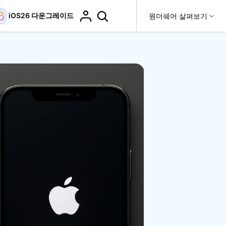
iOS26 다운그레이드
도움말 센터
원더쉐어 살펴보기
티
원더쉐어 소개
티비티
 제품
유틸리티
비즈니스
더 보기
사용 방법은 무엇입니까?
고객 지원
it
Dr.Fone
제휴
복구
WhatsApp 전송
Recoverit
제
회사 소개
DocPassRemover
도움말 센터
t
사용 가이드
ndroid 데이터 복구
WhatsApp 백업 & 전송
영상, 사진 등 복구
자주 묻는 질문, 문제 해결 및 일반적인 해결 방법을 제
PDF 잠금 해제 & 제한 제거
뉴스룸
비디오 튜토리얼
공합니다.
기 관리
플랜 및 가격
핸드폰 전송
다운로드 센터>
최신 버전으로 업그레이드
fe
iCloud 활성화 잠금 해제
핸드폰간 전송
 앱
도움말 센터
Dr.Fone 13의 새로운 기능과 혜택을 확인하세요.
제
액세스
iCloud 잠금 & 음소거 카메라 우회
기업 및 단체 라이선스
가상 위치
팀 및 기업을 위한 라이선스와 우선 지원 서비스를 제공
고객 지원 센터
합니다.
Android 데이터 지우기
iOS & Android 위치 변경