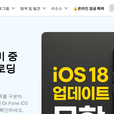
뉴스룸
플랜 및 가격
품
로그램
비즈니스
탐색 및 발견
회사 소개
리소스
🔓️온라인 잠금 해제
유틸리
회사 소개
원더쉐어의 스토리
램 제품
마인드맵 및 다이어그램
PDF 제품
동영상 크리에이
유틸리티
온라인
채용 정보
사용 가이드
EdrawMind
PDFelement
Filmora
Recover
 꼭 알아야 할 기능, 기간 한정 혜택 등을 제공합니다.
PDF 제작 및 편집
데이터 
잠금 해제
데이터 복구
문의하기
비 중
EdrawMax
UniConverter
Dr.Fone 온라인 잠금 해
사용자 가이드 & FAQ
도큐먼트 클라우드
Repairi
.Fone Android용
잠금 해제
Android 잠금 해제
FRP 잠금 우회
iOS 데이터 복구
A
클라우드 기반 파일 관리
손상된 동
 수정용
Android 수정용
Dr.Fone의 모든 기능을 단계별로 안내합니다.
되었거나 손실된 Android 데이
온라인 삼성 FRP 잠금 우회
DemoCreator
 로딩
복구
26 업데이트 가이드
PDFelement Online
삼성 화면 잠금 해제
Dr.Fone
무료 온라인 PDF 도구
모바일 기
동영상 가이드
18/26 문제 수정
FRP 잠금 우회
 복원
비밀번호 관리
무료 체험하기
간단한 영상으로 Dr.Fone 사용법을 확인하세요.
26 다운그레이드
HiPDF
Android 루팅 도구
FamiSa
Dr.Fone Air
시스팀 복원
Android 시스팀 복원
iOS 비밀번호 관리
무료 올인원 온라인 PDF 도구
자녀 보호
 메모 잠금 활용
Android 네트워크 잠금 해
기술 사양
온라인 화면 미러링 및 파일 
 비밀번호 초기화
Android 검은 화면 수정
시스템 요구 사항 및 지원 기기 정보를 확인하세요.
오류를 구분하
모든 제품 알아보기
es 복원
데이터 지우기
.Fone iOS용
r.Fone iOS
무료 기능 체험
온라인 HEIC 컨버터
hone 저장 및 차단 앱 청소
s 오류 수정
iOS 데이터 지우기
 확인하세요.
 백업 및 복원
비즈니스 및 캠페인
무료 기능과 초기 설정 방법을 확인해 보세요.