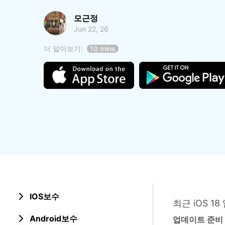
삼성 데이터 전송
3,000개 이상의 사용 가이드, 전문
iClo
무료 체험하기
모근정
가 팁 및 최신 모바일 소식을 확인하
아이폰 데이터 전송
아이폰
세요.
Jun 22, 26
Mac 용 삼성 파일 전송
What
샤오미 데이터 전송
구글 드
더 알아보기:
10 mins
온라인 무료 체험하기
카카오톡 데이터 전송
세계 
온라인 무료 체험하기
온라인으로 바로 시작
온라인 무료 체험하기
IOS보수
최근 iOS 
Android보수
업데이트 준비 