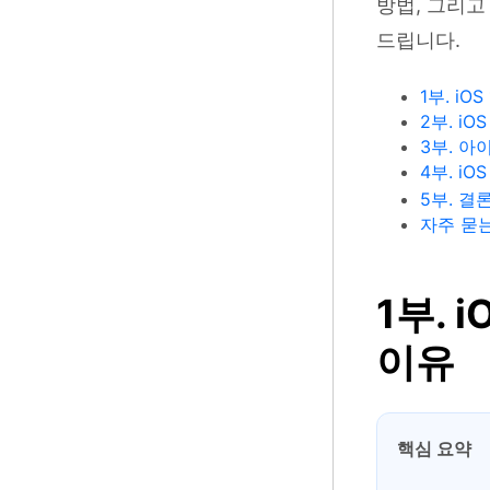
방법, 그리고
드립니다.
1부. i
2부. i
3부. 아
4부. i
5부. 결
자주 묻
1부. 
이유
핵심 요약