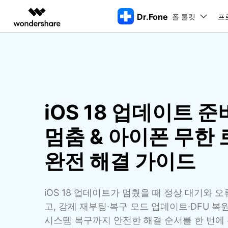
Dr.Fone
폴 툴킷
주요 제
프
AIGC 크리에이티비티
개요
솔루션
동영상 크리에이티비티
마인드맵 및 다이어그
PDF 솔루션
엔터프라이즈
특징
데스크탑
모바일
특징
닥터폰 하이라이트 살펴보기
Filmora
EdrawMax
PDFelement
교육
더 스마트한 모바일 솔루션을 위한 하나의 허브에서 엄선된 주제,
쉽고 재미있는 영상 편집
순서도 프로그램
화면 
Dr.Fone Basic
iOS 18 업데이트 준
파트너
UniConverter
EdrawMind
Dr.Fone Win버전
Dr
iOS 
올인원 미디어 툴박스
마인드맵 프로그램
아이폰 잠금 해제용
iOS
다운로드 센터
모든 핸드폰 문제를 해결하는 올인원
삭제
폴 툴킷 보기 >
제휴
멈춤 & 아이폰 무한
툴킷
터 
DemoCreator
아이폰 화면 잠금 해제
iOS 
공식 설치 파일 및 최신 버전 업데이
강력한 화면 녹화
Apple ID 제거
iOS 
트를 제공합니다.
시스팀
무료 체험하기
완전 해결 가이드
Media.io
화면 시간 암호 우회
iOS 
iOS 
AI 동영상, 이미지, 음악 생성기
바이패스 활성화 잠금
아이폰
아이폰 캐리어 잠금 해제
아이폰
iOS 18 업데이트가 멈췄을 때 정상 대기와 
iTun
Dr.Fone macOS버전
Dr
고, 강제 재부팅·복구 모드 업데이트·DFU 복원·D
모든 핸드폰 문제를 해결하는 올인원
iP
iTune
시스템 복구까지 안전한 해결 순서를 한 번에
리소스 허브
툴킷
핸드폰 스위처
데이터