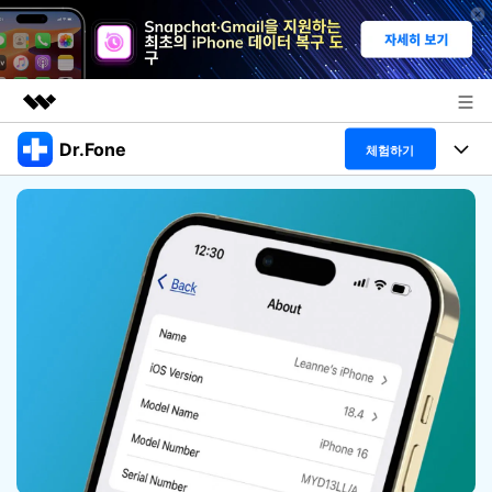
Dr.Fone
주요 제품
체험하기
AIGC 크리에이티비티
폴 툴킷
비즈니스
유틸리티
개요
특징
프로그램
회사 소개
솔루션
Dr.Fone Basic
데스크탑
뉴스룸
탐색 및 발견
폴 툴킷 보기 >
모바일
닥터폰 하이라이트 살펴보기
플랜 및 가격
리소스
사용 방법은 무엇입니까?
온라인
도움말 센터
🔓️온라인 잠금 해제
고객 지원 센터
다운로드 센터
더 보기
iOS26 다운그레이드
공식 설치 파일 및 최신 버전 업데이트를 제공