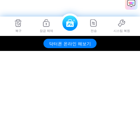
복구
잠금 해제
전송
시스팀 복원
닥터폰 온라인 해보기
제품
원더쉐어
AI 탐색