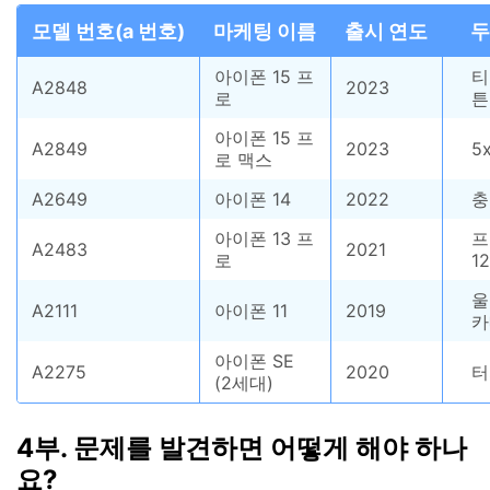
모델 번호(a 번호)
마케팅 이름
출시 연도
두
아이폰 15 프
티
A2848
2023
로
튼
아이폰 15 프
A2849
2023
5
로 맥스
A2649
아이폰 14
2022
충
아이폰 13 프
프
A2483
2021
로
1
울
A2111
아이폰 11
2019
카
아이폰 SE
A2275
2020
터
(2세대)
4부. 문제를 발견하면 어떻게 해야 하나
요?