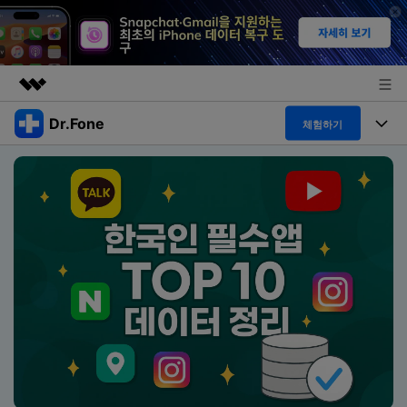
Dr.Fone
주요 제품
체험하기
AIGC 크리에이티비티
폴 툴킷
비즈니스
유틸리티
개요
특징
프로그램
회사 소개
솔루션
Dr.Fone Basic
데스크탑
뉴스룸
탐색 및 발견
폴 툴킷 보기 >
모바일
닥터폰 하이라이트 살펴보기
플랜 및 가격
리소스
사용 방법은 무엇입니까?
온라인
도움말 센터
🔓️온라인 잠금 해제
고객 지원 센터
다운로드 센터
더 보기
iOS26 다운그레이드
공식 설치 파일 및 최신 버전 업데이트를 제공