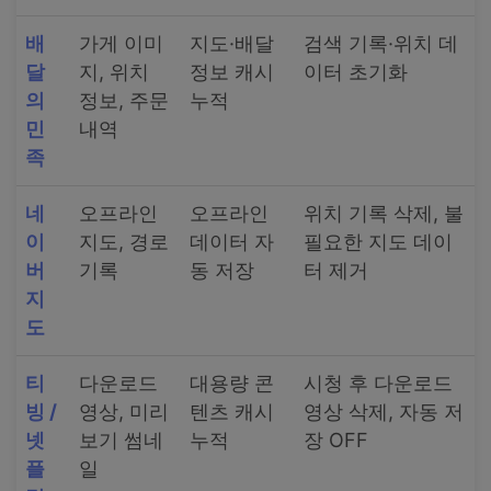
배
가게 이미
지도·배달
검색 기록·위치 데
달
지, 위치
정보 캐시
이터 초기화
의
정보, 주문
누적
민
내역
족
네
오프라인
오프라인
위치 기록 삭제, 불
이
지도, 경로
데이터 자
필요한 지도 데이
버
기록
동 저장
터 제거
지
도
티
다운로드
대용량 콘
시청 후 다운로드
빙 /
영상, 미리
텐츠 캐시
영상 삭제, 자동 저
넷
보기 썸네
누적
장 OFF
플
일