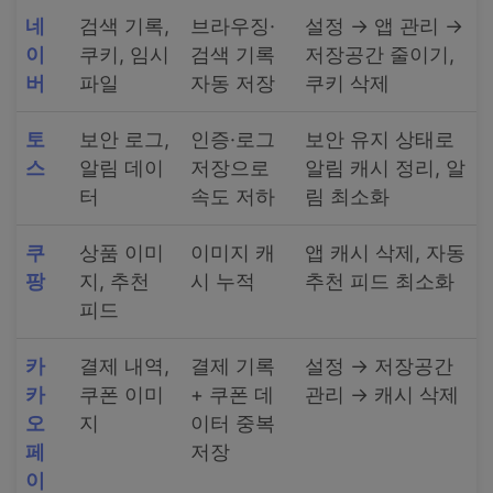
네
검색 기록,
브라우징·
설정 → 앱 관리 →
이
쿠키, 임시
검색 기록
저장공간 줄이기,
버
파일
자동 저장
쿠키 삭제
토
보안 로그,
인증·로그
보안 유지 상태로
스
알림 데이
저장으로
알림 캐시 정리, 알
터
속도 저하
림 최소화
쿠
상품 이미
이미지 캐
앱 캐시 삭제, 자동
팡
지, 추천
시 누적
추천 피드 최소화
피드
카
결제 내역,
결제 기록
설정 → 저장공간
카
쿠폰 이미
+ 쿠폰 데
관리 → 캐시 삭제
오
지
이터 중복
페
저장
이