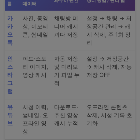
과부하 원인
정리 방법 / 관리 팁
름
데이터
카
사진, 동영
채팅방 미
설정 → 채팅 → 저
카
상, 이모티
디어 캐시
장공간 관리 → 캐
오
콘, 썸네일
과다 저장
시 삭제, 주 1회 정
톡
리
인
피드·스토
자동 저장
설정 → 저장공간
스
리 이미지,
및 미리보
→ 캐시 삭제, 자동
타
영상 캐시
기 파일 누
저장 OFF
그
적
램
유
시청 이력,
다운로드·
오프라인 콘텐츠
튜
썸네일, 오
추천 영상
삭제, 시청 기록 초
브
프라인 영
캐시 누적
기화
상